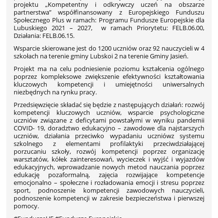
projektu „Kompetentny i odkrywczy uczeń na obszarze
partnerstwa” współfinansowany z Europejskiego Funduszu
Społecznego Plus w ramach: Programu Fundusze Europejskie dla
Lubuskiego 2021 – 2027, w ramach Priorytetu: FELB.06.00,
Działania: FELB.06.15.
Wsparcie skierowane jest do 1200 uczniów oraz 92 nauczycieli w 4
szkołach na terenie gminy Lubskoi 2 na terenie Gminy Jasień.
Projekt ma na celu podniesienie poziomu kształcenia ogólnego
poprzez kompleksowe zwiększenie efektywności kształtowania
kluczowych kompetencji i umiejętności uniwersalnych
niezbędnych na rynku pracy.
Przedsięwzięcie składać się będzie z następujących działań: rozwój
kompetencji kluczowych uczniów, wsparcie psychologiczne
uczniów związane z deficytami powstałymi w wyniku pandemii
COVID- 19, doradztwo edukacyjno – zawodowe dla najstarszych
uczniów, działania przeciwko wypadaniu uczniówz systemu
szkolnego z elementami profilaktyki przeciwdziałającej
porzucaniu szkoły, rozwój kompetencji poprzez organizację
warsztatów, kółek zainteresowań, wycieczek i wyjść i wyjazdów
edukacyjnych, wprowadzanie nowych metod nauczania poprzez
edukację pozaformalną, zajęcia rozwijające kompetencje
emocjonalno – społeczne i rozładowania emocji i stresu poprzez
sport, podnoszenie kompetencji zawodowych nauczycieli,
podnoszenie kompetencji w zakresie bezpieczeństwa i pierwszej
pomocy.